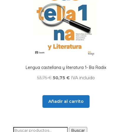
Lengua castellana y literatura 1- Ba Radix
El
El
53,75
€
50,75
€
IVA incluido
precio
precio
original
actual
era:
es:
Añadir al carrito
53,75 €.
50,75 €.
Buscar
Buscar