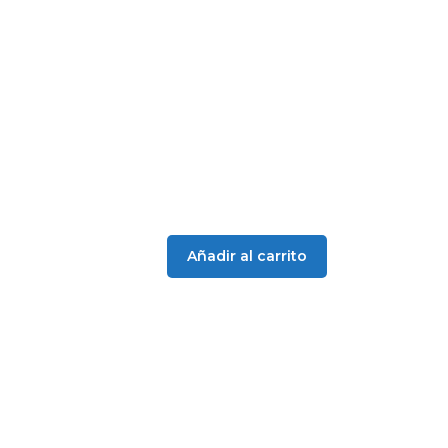
era:
es:
15,50 €.
15,15 €.
Añadir al carrito