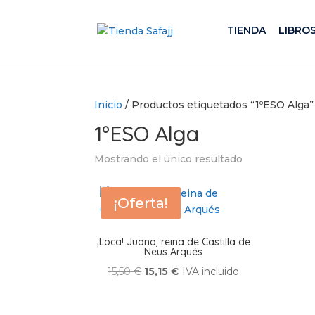
TIENDA
LIBRO
Inicio
/ Productos etiquetados “1ºESO Alga”
1ºESO Alga
Mostrando el único resultado
¡Oferta!
¡Loca! Juana, reina de Castilla de
Neus Arqués
El
El
15,50
€
15,15
€
IVA incluido
precio
precio
original
actual