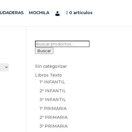
SUDADERAS
MOCHILA
0 artículos
Buscar
por:
Buscar
Sin categorizar
Libros Texto
1º INFANTIL
2º INFANTIL
3º INFANTIL
1º PRIMARIA
2º PRIMARIA
3º PRIMARIA