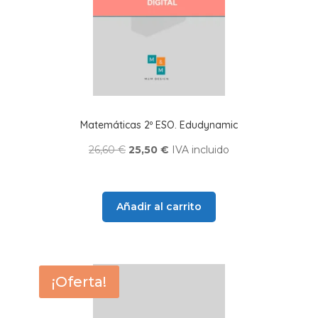
Matemáticas 2º ESO. Edudynamic
El
El
26,60
€
25,50
€
IVA incluido
precio
precio
original
actual
era:
es:
Añadir al carrito
26,60 €.
25,50 €.
¡Oferta!