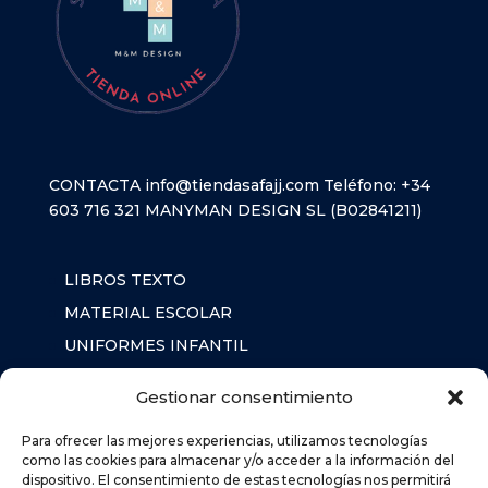
CONTACTA
info@tiendasafajj.com
Teléfono:
+34
603 716 321
MANYMAN DESIGN SL (B02841211)
LIBROS TEXTO
MATERIAL ESCOLAR
UNIFORMES INFANTIL
SUDADERAS
Gestionar consentimiento
MOCHILA
Para ofrecer las mejores experiencias, utilizamos tecnologías
como las cookies para almacenar y/o acceder a la información del
dispositivo. El consentimiento de estas tecnologías nos permitirá