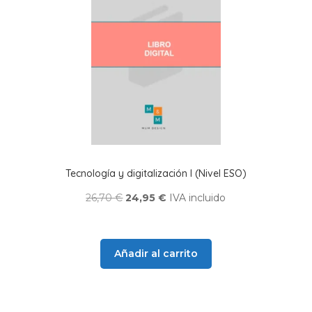
Tecnología y digitalización I (Nivel ESO)
El
El
26,70
€
24,95
€
IVA incluido
precio
precio
original
actual
era:
es:
Añadir al carrito
26,70 €.
24,95 €.