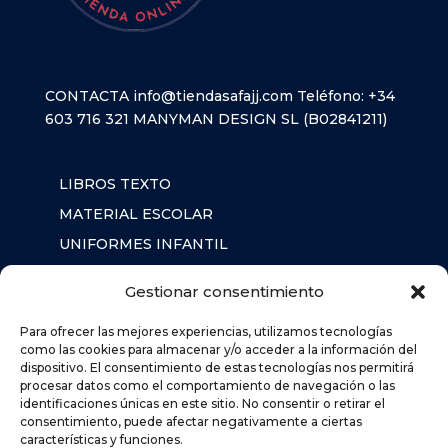
CONTACTA
info@tiendasafajj.com
Teléfono:
+34
603 716 321
MANYMAN DESIGN SL (B02841211)
LIBROS TEXTO
MATERIAL ESCOLAR
UNIFORMES INFANTIL
SUDADERAS
Gestionar consentimiento
MOCHILA
Para ofrecer las mejores experiencias, utilizamos tecnologías
como las cookies para almacenar y/o acceder a la información del
dispositivo. El consentimiento de estas tecnologías nos permitirá
AVISO LEGAL
procesar datos como el comportamiento de navegación o las
POLÍTICA DE PRIVACIDAD
identificaciones únicas en este sitio. No consentir o retirar el
consentimiento, puede afectar negativamente a ciertas
POLÍTICA DE COOKIES (UE)
características y funciones.