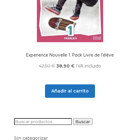
Experience Nouvelle 1. Pack Livre de l’élève
El
El
42,50
€
38,90
€
IVA incluido
precio
precio
original
actual
era:
es:
Añadir al carrito
42,50 €.
38,90 €.
Buscar
Buscar
por:
Sin categorizar