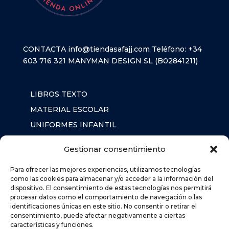
CONTACTA
info@tiendasafajj.com
Teléfono:
+34
603 716 321
MANYMAN DESIGN SL (B02841211)
LIBROS TEXTO
MATERIAL ESCOLAR
UNIFORMES INFANTIL
SUDADERAS
Gestionar consentimiento
MOCHILA
Para ofrecer las mejores experiencias, utilizamos tecnologías
como las cookies para almacenar y/o acceder a la información del
dispositivo. El consentimiento de estas tecnologías nos permitirá
AVISO LEGAL
procesar datos como el comportamiento de navegación o las
POLÍTICA DE PRIVACIDAD
identificaciones únicas en este sitio. No consentir o retirar el
consentimiento, puede afectar negativamente a ciertas
POLÍTICA DE COOKIES (UE)
características y funciones.