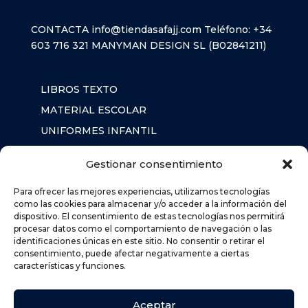
CONTACTA
info@tiendasafajj.com
Teléfono:
+34
603 716 321
MANYMAN DESIGN SL (B02841211)
LIBROS TEXTO
MATERIAL ESCOLAR
UNIFORMES INFANTIL
SUDADERAS
Gestionar consentimiento
MOCHILA
Para ofrecer las mejores experiencias, utilizamos tecnologías
como las cookies para almacenar y/o acceder a la información del
dispositivo. El consentimiento de estas tecnologías nos permitirá
AVISO LEGAL
procesar datos como el comportamiento de navegación o las
POLÍTICA DE PRIVACIDAD
identificaciones únicas en este sitio. No consentir o retirar el
consentimiento, puede afectar negativamente a ciertas
POLÍTICA DE COOKIES (UE)
características y funciones.
DEVOLUCIONES
POLÍTICA DE ENVÍOS
Aceptar