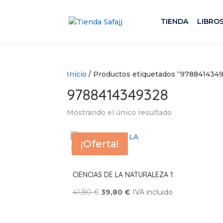
TIENDA
LIBRO
Inicio
/ Productos etiquetados “978841434
9788414349328
Mostrando el único resultado
¡Oferta!
CIENCIAS DE LA NATURALEZA 1
El
El
41,80
€
39,80
€
IVA incluido
precio
precio
original
actual