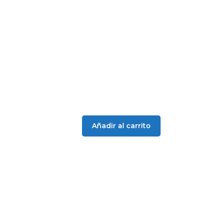
era:
es:
41,80 €.
39,80 €.
Añadir al carrito