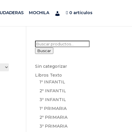
SUDADERAS
MOCHILA
0 artículos
Buscar
por:
Buscar
Sin categorizar
Libros Texto
1º INFANTIL
2º INFANTIL
3º INFANTIL
1º PRIMARIA
2º PRIMARIA
3º PRIMARIA