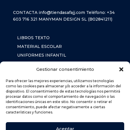
CONTACTA
info@tiendasafajj.com
Teléfono:
+34
603 716 321
MANYMAN DESIGN SL (B02841211)
LIBROS TEXTO
MATERIAL ESCOLAR
UNIFORMES INFANTIL
SUDADERAS
Gestionar consentimiento
MOCHILA
Para ofrecer las mejores experiencias, utilizamos tecnologías
como las cookies para almacenar y/o acceder a la información del
dispositivo. El consentimiento de estas tecnologías nos permitirá
AVISO LEGAL
procesar datos como el comportamiento de navegación o las
POLÍTICA DE PRIVACIDAD
identificaciones únicas en este sitio. No consentir o retirar el
consentimiento, puede afectar negativamente a ciertas
POLÍTICA DE COOKIES (UE)
características y funciones.
DEVOLUCIONES
POLÍTICA DE ENVÍOS
Aceptar