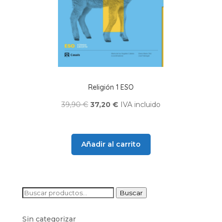
Religión 1 ESO
El
El
39,90
€
37,20
€
IVA incluido
precio
precio
original
actual
era:
es:
Añadir al carrito
39,90 €.
37,20 €.
Buscar
Buscar
por:
Sin categorizar