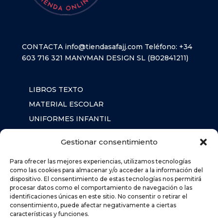
CONTACTA
info@tiendasafajj.com
Teléfono:
+34
603 716 321
MANYMAN DESIGN SL (B02841211)
LIBROS TEXTO
MATERIAL ESCOLAR
UNIFORMES INFANTIL
SUDADERAS
Gestionar consentimiento
MOCHILA
Para ofrecer las mejores experiencias, utilizamos tecnologías
como las cookies para almacenar y/o acceder a la información del
dispositivo. El consentimiento de estas tecnologías nos permitirá
AVISO LEGAL
procesar datos como el comportamiento de navegación o las
POLÍTICA DE PRIVACIDAD
identificaciones únicas en este sitio. No consentir o retirar el
consentimiento, puede afectar negativamente a ciertas
POLÍTICA DE COOKIES (UE)
características y funciones.