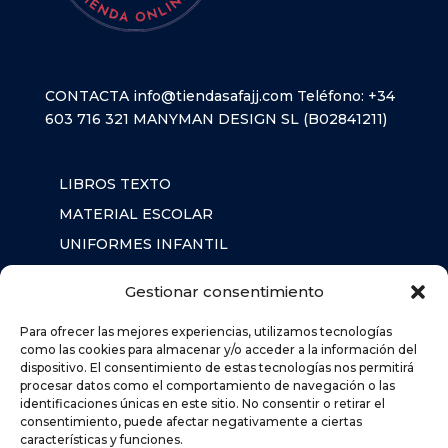
CONTACTA
info@tiendasafajj.com
Teléfono:
+34
603 716 321
MANYMAN DESIGN SL (B02841211)
LIBROS TEXTO
MATERIAL ESCOLAR
UNIFORMES INFANTIL
SUDADERAS
Gestionar consentimiento
MOCHILA
Para ofrecer las mejores experiencias, utilizamos tecnologías
como las cookies para almacenar y/o acceder a la información del
dispositivo. El consentimiento de estas tecnologías nos permitirá
AVISO LEGAL
procesar datos como el comportamiento de navegación o las
POLÍTICA DE PRIVACIDAD
identificaciones únicas en este sitio. No consentir o retirar el
consentimiento, puede afectar negativamente a ciertas
POLÍTICA DE COOKIES (UE)
características y funciones.