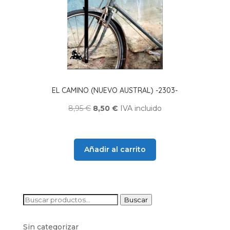
EL CAMINO (NUEVO AUSTRAL) -2303-
El
El
8,95
€
8,50
€
IVA incluido
precio
precio
original
actual
era:
es:
Añadir al carrito
8,95 €.
8,50 €.
Buscar
Buscar
por:
Sin categorizar