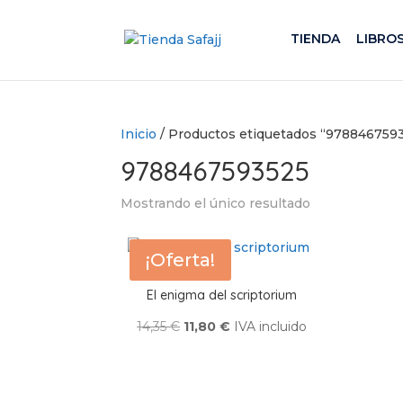
TIENDA
LIBRO
Inicio
/ Productos etiquetados “978846759
9788467593525
Mostrando el único resultado
¡Oferta!
El enigma del scriptorium
El
El
14,35
€
11,80
€
IVA incluido
precio
precio
original
actual
era:
es: