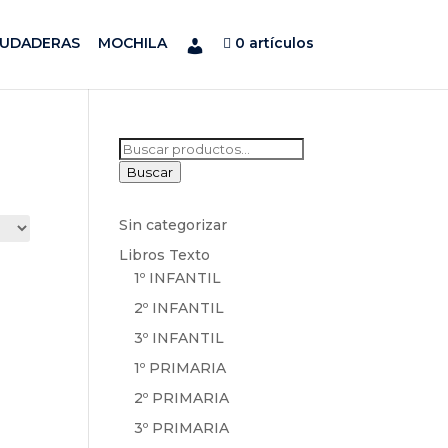
SUDADERAS
MOCHILA
0 artículos
Buscar
por:
Buscar
Sin categorizar
Libros Texto
1º INFANTIL
2º INFANTIL
3º INFANTIL
1º PRIMARIA
2º PRIMARIA
3º PRIMARIA