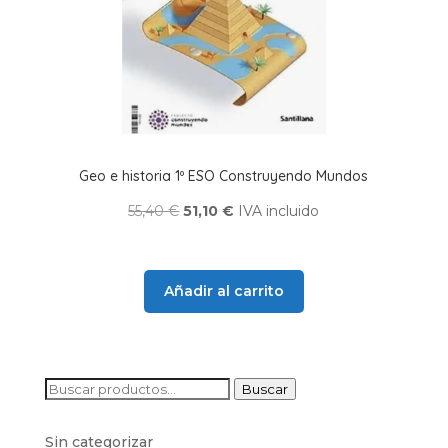
Geo e historia 1º ESO Construyendo Mundos
El
El
55,40
€
51,10
€
IVA incluido
precio
precio
original
actual
era:
es:
Añadir al carrito
55,40 €.
51,10 €.
Buscar
Buscar
por:
Sin categorizar