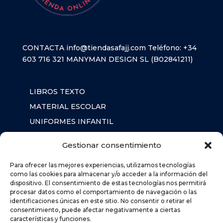
CONTACTA
info@tiendasafajj.com
Teléfono:
+34
603 716 321
MANYMAN DESIGN SL (B02841211)
LIBROS TEXTO
MATERIAL ESCOLAR
UNIFORMES INFANTIL
SUDADERAS
Gestionar consentimiento
MOCHILA
Para ofrecer las mejores experiencias, utilizamos tecnologías
como las cookies para almacenar y/o acceder a la información del
dispositivo. El consentimiento de estas tecnologías nos permitirá
AVISO LEGAL
procesar datos como el comportamiento de navegación o las
POLÍTICA DE PRIVACIDAD
identificaciones únicas en este sitio. No consentir o retirar el
consentimiento, puede afectar negativamente a ciertas
POLÍTICA DE COOKIES (UE)
características y funciones.