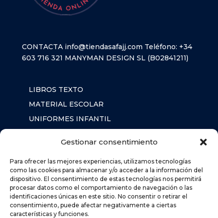
CONTACTA
info@tiendasafajj.com
Teléfono:
+34
603 716 321
MANYMAN DESIGN SL (B02841211)
LIBROS TEXTO
MATERIAL ESCOLAR
UNIFORMES INFANTIL
SUDADERAS
Gestionar consentimiento
MOCHILA
Para ofrecer las mejores experiencias, utilizamos tecnologías
como las cookies para almacenar y/o acceder a la información del
dispositivo. El consentimiento de estas tecnologías nos permitirá
AVISO LEGAL
procesar datos como el comportamiento de navegación o las
POLÍTICA DE PRIVACIDAD
identificaciones únicas en este sitio. No consentir o retirar el
consentimiento, puede afectar negativamente a ciertas
POLÍTICA DE COOKIES (UE)
características y funciones.