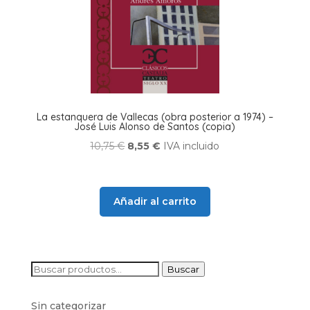
La estanquera de Vallecas (obra posterior a 1974) –
José Luis Alonso de Santos (copia)
El
El
10,75
€
8,55
€
IVA incluido
precio
precio
original
actual
era:
es:
Añadir al carrito
10,75 €.
8,55 €.
Buscar
Buscar
por:
Sin categorizar