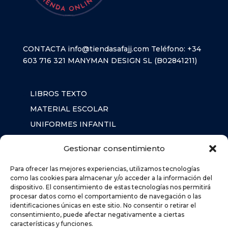
CONTACTA
info@tiendasafajj.com
Teléfono:
+34
603 716 321
MANYMAN DESIGN SL (B02841211)
LIBROS TEXTO
MATERIAL ESCOLAR
UNIFORMES INFANTIL
SUDADERAS
Gestionar consentimiento
MOCHILA
Para ofrecer las mejores experiencias, utilizamos tecnologías
como las cookies para almacenar y/o acceder a la información del
dispositivo. El consentimiento de estas tecnologías nos permitirá
AVISO LEGAL
procesar datos como el comportamiento de navegación o las
POLÍTICA DE PRIVACIDAD
identificaciones únicas en este sitio. No consentir o retirar el
consentimiento, puede afectar negativamente a ciertas
POLÍTICA DE COOKIES (UE)
características y funciones.