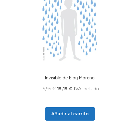
Invisible de Eloy Moreno
El
El
15,95
€
15,15
€
IVA incluido
precio
precio
original
actual
era:
es:
Añadir al carrito
15,95 €.
15,15 €.