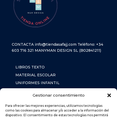
CONTACTA
info@tiendasafajj.com
Teléfono:
+34
603 716 321
MANYMAN DESIGN SL (B02841211)
LIBROS TEXTO
MATERIAL ESCOLAR
UNIFORMES INFANTIL
SUDADERAS
Gestionar consentimiento
MOCHILA
Para ofrecer las mejores experiencias, utilizamos tecnologías
como las cookies para almacenar y/o acceder a la información del
dispositivo. El consentimiento de estas tecnologías nos permitirá