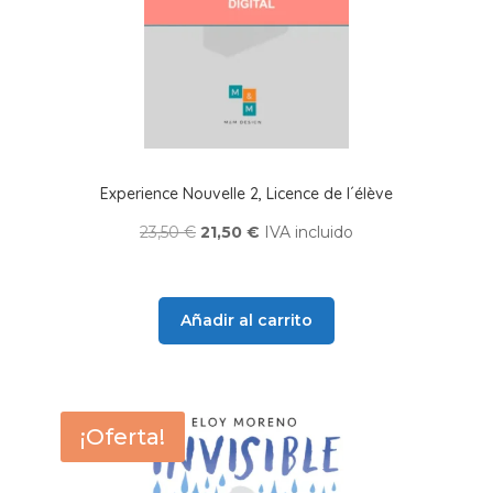
Experience Nouvelle 2, Licence de l´élève
El
El
23,50
€
21,50
€
IVA incluido
precio
precio
original
actual
era:
es:
Añadir al carrito
23,50 €.
21,50 €.
¡Oferta!