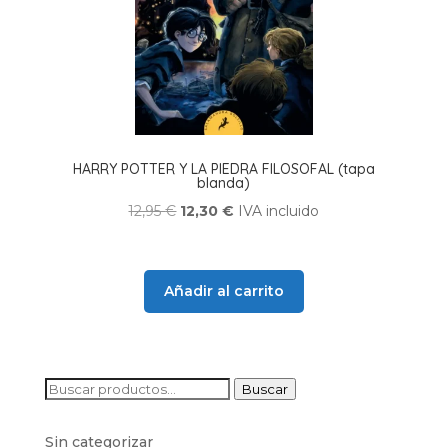
HARRY POTTER Y LA PIEDRA FILOSOFAL (tapa
blanda)
El
El
12,95
€
12,30
€
IVA incluido
precio
precio
original
actual
era:
es:
Añadir al carrito
12,95 €.
12,30 €.
Buscar
Buscar
por:
Sin categorizar