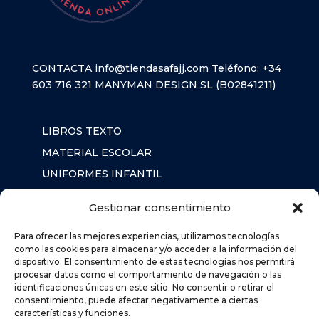
CONTACTA
info@tiendasafajj.com
Teléfono:
+34
603 716 321
MANYMAN DESIGN SL (B02841211)
LIBROS TEXTO
MATERIAL ESCOLAR
UNIFORMES INFANTIL
SUDADERAS
Gestionar consentimiento
MOCHILA
Para ofrecer las mejores experiencias, utilizamos tecnologías
como las cookies para almacenar y/o acceder a la información del
dispositivo. El consentimiento de estas tecnologías nos permitirá
AVISO LEGAL
procesar datos como el comportamiento de navegación o las
POLÍTICA DE PRIVACIDAD
identificaciones únicas en este sitio. No consentir o retirar el
consentimiento, puede afectar negativamente a ciertas
POLÍTICA DE COOKIES (UE)
características y funciones.