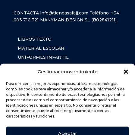
CONTACTA
info@tiendasafajj.com
Teléfono:
+34
603 716 321
MANYMAN DESIGN SL (B02841211)
LIBROS TEXTO
MATERIAL ESCOLAR
UNIFORMES INFANTIL
SUDADERAS
Gestionar consentimiento
MOCHILA
Para ofrecer las mejores experiencias, utilizamos tecnologías
como las cookies para almacenar y/o acceder a la información del
dispositivo. El consentimiento de estas tecnologías nos permitirá
AVISO LEGAL
procesar datos como el comportamiento de navegación o las
identificaciones únicas en este sitio. No consentir o retirar el
POLÍTICA DE PRIVACIDAD
consentimiento, puede afectar negativamente a ciertas
POLÍTICA DE COOKIES (UE)
características y funciones.
DEVOLUCIONES
POLÍTICA DE ENVÍOS
Aceptar