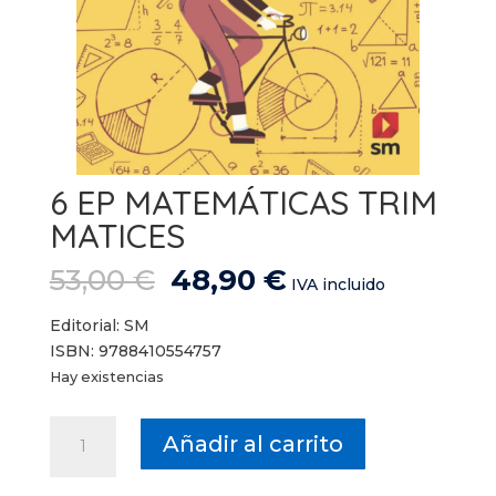
6 EP MATEMÁTICAS TRIM
MATICES
El
El
53,00
€
48,90
€
IVA incluido
precio
precio
original
actual
Editorial: SM
era:
es:
ISBN: 9788410554757
53,00 €.
48,90 €.
Hay existencias
6
Añadir al carrito
EP
MATEMÁTICAS