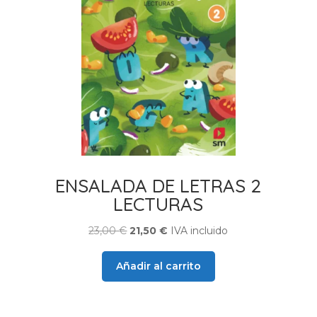
ENSALADA DE LETRAS 2
LECTURAS
El
El
23,00
€
21,50
€
IVA incluido
precio
precio
original
actual
Añadir al carrito
era:
es:
23,00 €.
21,50 €.