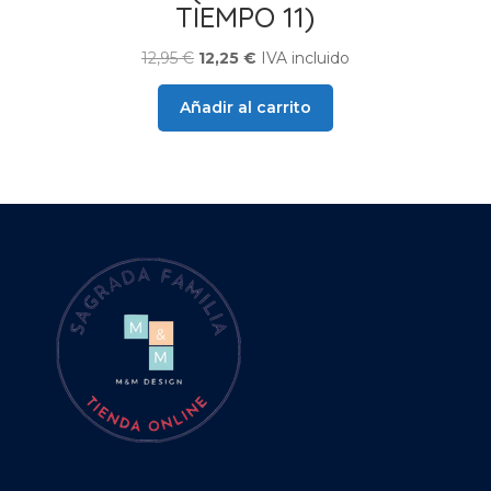
TIEMPO 11)
El
El
12,95
€
12,25
€
IVA incluido
precio
precio
Añadir al carrito
original
actual
era:
es:
12,95 €.
12,25 €.