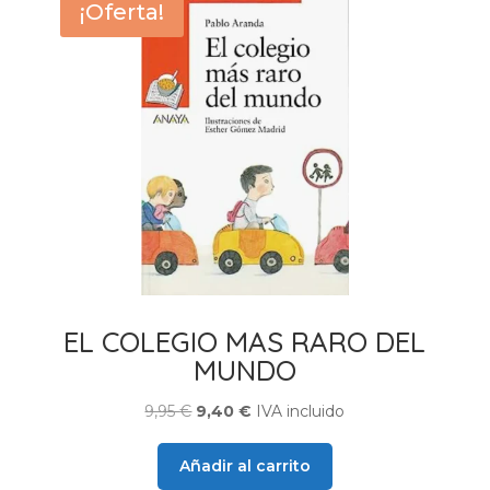
¡Oferta!
EL COLEGIO MAS RARO DEL
MUNDO
El
El
9,95
€
9,40
€
IVA incluido
precio
precio
original
actual
Añadir al carrito
era:
es: