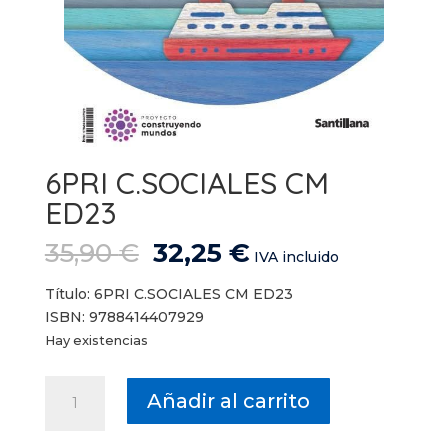
6PRI C.SOCIALES CM
ED23
El
El
35,90
€
32,25
€
IVA incluido
precio
precio
original
actual
Título: 6PRI C.SOCIALES CM ED23
era:
es:
ISBN: 9788414407929
35,90 €.
32,25 €.
Hay existencias
6PRI
Añadir al carrito
C.SOCIALES
CM