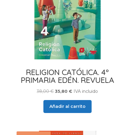
RELIGION CATÓLICA. 4º
PRIMARIA EDÉN. REVUELA
El
El
38,00
€
35,80
€
IVA incluido
precio
precio
original
actual
Añadir al carrito
era:
es:
38,00 €.
35,80 €.