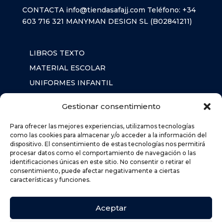
CONTACTA
info@tiendasafajj.com
Teléfono:
+34
603 716 321
MANYMAN DESIGN SL (B02841211)
LIBROS TEXTO
MATERIAL ESCOLAR
UNIFORMES INFANTIL
SUDADERAS
Gestionar consentimiento
MOCHILA
Para ofrecer las mejores experiencias, utilizamos tecnologías
como las cookies para almacenar y/o acceder a la información del
dispositivo. El consentimiento de estas tecnologías nos permitirá
AVISO LEGAL
procesar datos como el comportamiento de navegación o las
identificaciones únicas en este sitio. No consentir o retirar el
POLÍTICA DE PRIVACIDAD
consentimiento, puede afectar negativamente a ciertas
POLÍTICA DE COOKIES (UE)
características y funciones.
DEVOLUCIONES
POLÍTICA DE ENVÍOS
Aceptar