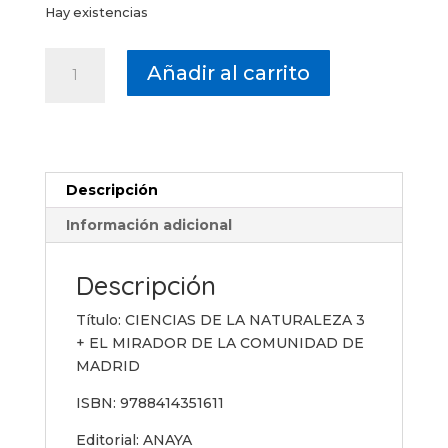
Hay existencias
CIENCIAS
Añadir al carrito
DE
LA
NATURALEZA
3
+
Descripción
EL
MIRADOR
Información adicional
DE
LA
Descripción
COMUNIDAD
DE
Título: CIENCIAS DE LA NATURALEZA 3
MADRID
+ EL MIRADOR DE LA COMUNIDAD DE
cantidad
MADRID
ISBN:
9788414351611
Editorial: ANAYA