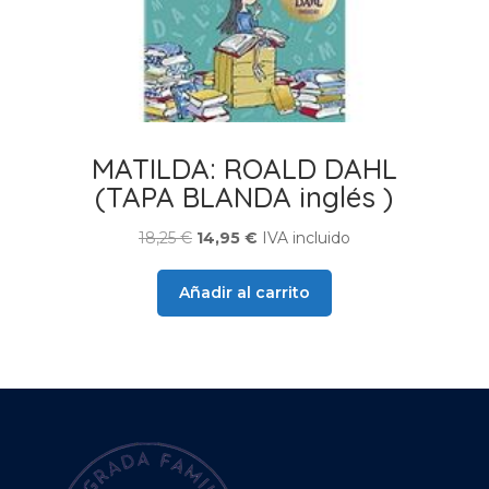
MATILDA: ROALD DAHL
(TAPA BLANDA inglés )
El
El
18,25
€
14,95
€
IVA incluido
precio
precio
original
actual
Añadir al carrito
era:
es:
18,25 €.
14,95 €.