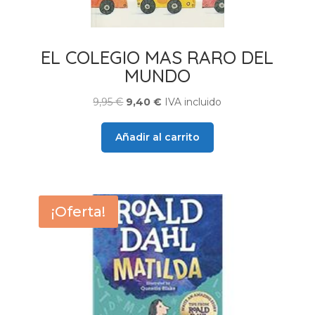
EL COLEGIO MAS RARO DEL
MUNDO
El
El
9,95
€
9,40
€
IVA incluido
precio
precio
original
actual
Añadir al carrito
era:
es:
9,95 €.
9,40 €.
¡Oferta!