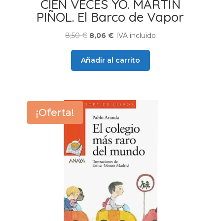
CIEN VECES YO. MARTÍN
PIÑOL. El Barco de Vapor
El
El
8,50
€
8,06
€
IVA incluido
precio
precio
original
actual
Añadir al carrito
era:
es:
8,50 €.
8,06 €.
¡Oferta!