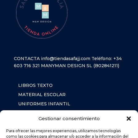
CONTACTA
info@tiendasafajj.com
Teléfono:
+34
603 716 321
MANYMAN DESIGN SL (B02841211)
LIBROS TEXTO
MATERIAL ESCOLAR
UNIFORMES INFANTIL
SUDADERAS
Gestionar consentimiento
MOCHILA
Para ofrecer las mejores experiencias, utilizamos tecnologías
como las cookies para almacenar y/o acceder a la información del