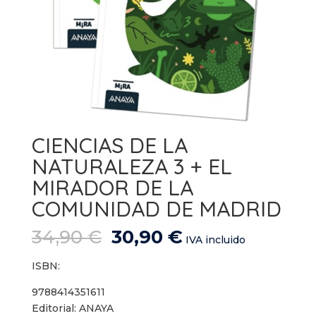
CIENCIAS DE LA
NATURALEZA 3 + EL
MIRADOR DE LA
COMUNIDAD DE MADRID
El
El
34,90
€
30,90
€
IVA incluido
precio
precio
original
actual
ISBN:
era:
es:
9788414351611
34,90 €.
30,90 €.
Editorial: ANAYA