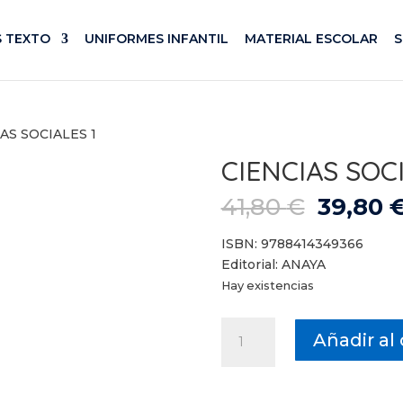
S TEXTO
UNIFORMES INFANTIL
MATERIAL ESCOLAR
IAS SOCIALES 1
CIENCIAS SOCI
El
41,80
€
39,80
precio
origina
ISBN: 9788414349366
era:
Editorial: ANAYA
41,80 €
Hay existencias
CIENCIAS
Añadir al 
SOCIALES
1
cantidad