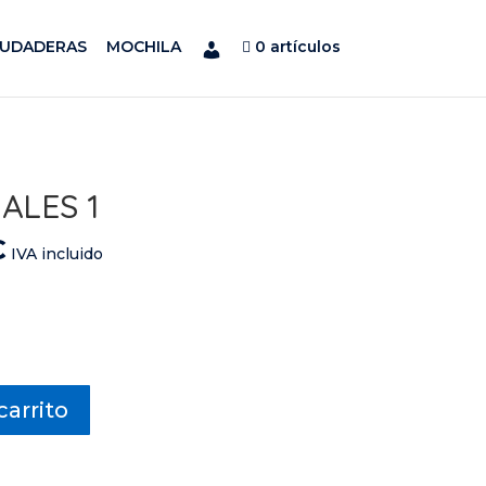
SUDADERAS
MOCHILA
0 artículos
ALES 1
El
€
IVA incluido
precio
l
actual
es:
.
39,80 €.
carrito