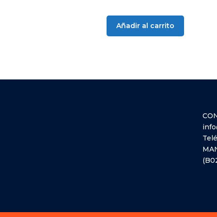
Añadir al carrito
CO
inf
Tel
MAN
(B0