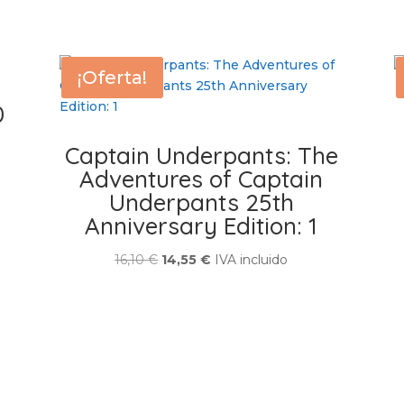
¡Oferta!
0
Captain Underpants: The
Adventures of Captain
Underpants 25th
Anniversary Edition: 1
El
El
16,10
€
14,55
€
IVA incluido
precio
precio
original
actual
era:
es:
16,10 €.
14,55 €.