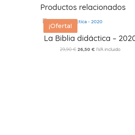
Productos relacionados
¡Oferta!
La Biblia didáctica – 202
El
El
29,90
€
26,50
€
IVA incluido
precio
precio
original
actual
era:
es:
29,90 €.
26,50 €.