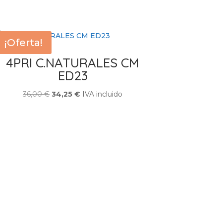
¡Oferta!
4PRI C.NATURALES CM
ED23
El
El
36,00
€
34,25
€
IVA incluido
precio
precio
original
actual
era:
es:
36,00 €.
34,25 €.