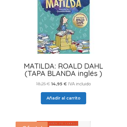
MATILDA: ROALD DAHL
(TAPA BLANDA inglés )
El
El
18,25
€
14,95
€
IVA incluido
precio
precio
original
actual
Añadir al carrito
era:
es:
18,25 €.
14,95 €.