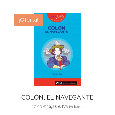
9,95 €.
9,40 €.
¡Oferta!
COLÓN, EL NAVEGANTE
El
El
10,90
€
10,25
€
IVA incluido
precio
precio