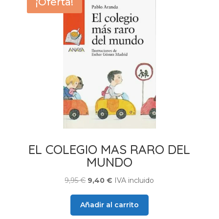
¡Oferta!
EL COLEGIO MAS RARO DEL
MUNDO
El
El
9,95
€
9,40
€
IVA incluido
precio
precio
original
actual
Añadir al carrito
era:
es: