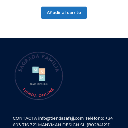
original
actual
era:
es:
Añadir al carrito
10,90 €.
10,25 €.
CONTACTA
info@tiendasafajj.com
Teléfono:
+34
603 716 321
MANYMAN DESIGN SL (B02841211)