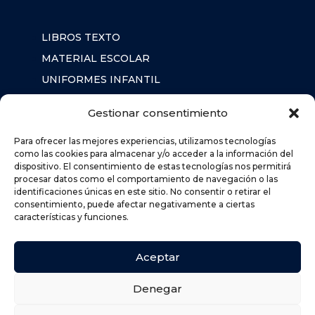
LIBROS TEXTO
MATERIAL ESCOLAR
UNIFORMES INFANTIL
SUDADERAS
Gestionar consentimiento
MOCHILA
Para ofrecer las mejores experiencias, utilizamos tecnologías
como las cookies para almacenar y/o acceder a la información del
dispositivo. El consentimiento de estas tecnologías nos permitirá
AVISO LEGAL
procesar datos como el comportamiento de navegación o las
identificaciones únicas en este sitio. No consentir o retirar el
POLÍTICA DE PRIVACIDAD
consentimiento, puede afectar negativamente a ciertas
POLÍTICA DE COOKIES (UE)
características y funciones.
DEVOLUCIONES
POLÍTICA DE ENVÍOS
Aceptar
Denegar