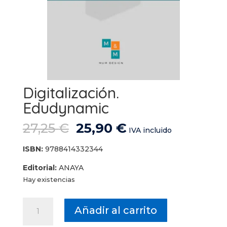
Digitalización.
Edudynamic
El
El
27,25
€
25,90
€
IVA incluido
precio
precio
original
actual
ISBN:
9788414332344
era:
es:
Editorial:
ANAYA
27,25 €.
25,90 €.
Hay existencias
Digitalización.
Añadir al carrito
Edudynamic
cantidad