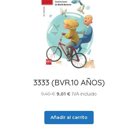
3333 (BVR.10 AÑOS)
El
El
9,40
€
9,01
€
IVA incluido
precio
precio
original
actual
era:
es:
Añadir al carrito
9,40 €.
9,01 €.