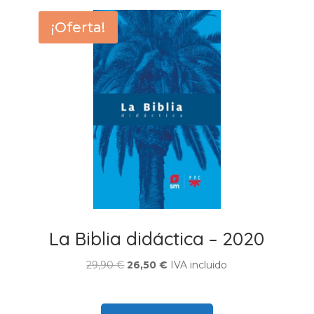
¡Oferta!
La Biblia didáctica – 2020
El
El
29,90
€
26,50
€
IVA incluido
precio
precio
original
actual
era:
es: