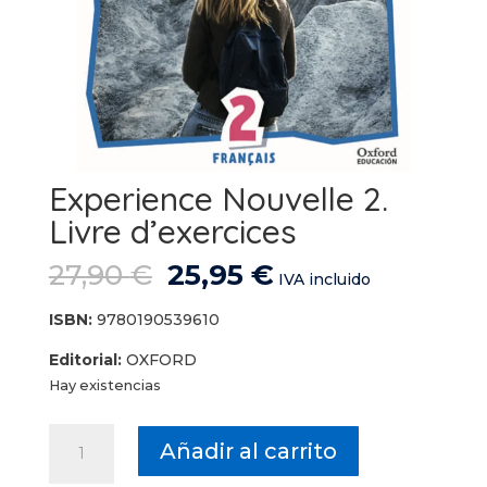
Experience Nouvelle 2.
Livre d’exercices
El
El
27,90
€
25,95
€
IVA incluido
precio
precio
original
actual
ISBN:
9780190539610
era:
es:
Editorial:
OXFORD
27,90 €.
25,95 €.
Hay existencias
Experience
Añadir al carrito
Nouvelle
2.