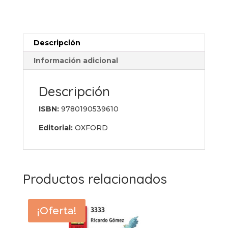
Livre
d'exercices
cantidad
Descripción
Información adicional
Descripción
ISBN:
9780190539610
Editorial:
OXFORD
Productos relacionados
¡Oferta!