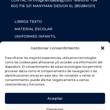
CONTACTA
info@tiendasafajj.com
Teléfono:
+34
603 716 321
MANYMAN DESIGN SL (B02841211)
LIBROS TEXTO
MATERIAL ESCOLAR
UNIFORMES INFANTIL
SUDADERAS
Gestionar consentimiento
MOCHILA
Para ofrecer las mejores experiencias, utilizamos tecnologías
como las cookies para almacenar y/o acceder a la información del
dispositivo. El consentimiento de estas tecnologías nos permitirá
AVISO LEGAL
procesar datos como el comportamiento de navegación o las
identificaciones únicas en este sitio. No consentir o retirar el
POLÍTICA DE PRIVACIDAD
consentimiento, puede afectar negativamente a ciertas
POLÍTICA DE COOKIES (UE)
características y funciones.
DEVOLUCIONES
POLÍTICA DE ENVÍOS
Aceptar
Denegar