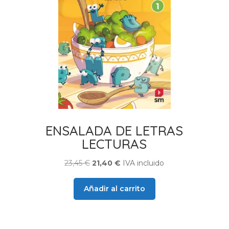
ENSALADA DE LETRAS
LECTURAS
El
El
23,45
€
21,40
€
IVA incluido
precio
precio
original
actual
Añadir al carrito
era:
es:
23,45 €.
21,40 €.