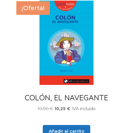
¡Oferta!
COLÓN, EL NAVEGANTE
El
El
10,90
€
10,25
€
IVA incluido
precio
precio
original
actual
era:
es:
Añadir al carrito