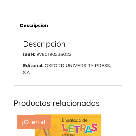
Pack
Livre
de
Descripción
l'élève
cantidad
Descripción
ISBN:
9780190536022
Editorial:
OXFORD UNIVERSITY PRESS,
S.A.
Productos relacionados
¡Oferta!