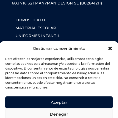
603 716 321
MANYMAN DESIGN SL (B02841211)
LIBROS TEXTO
MATERIAL ESCOLAR
UNIFORMES INFANTIL
SUDADERAS
Gestionar consentimiento
MOCHILA
Para ofrecer las mejores experiencias, utilizamos tecnologías
como las cookies para almacenar y/o acceder a la información del
dispositivo. El consentimiento de estas tecnologías nos permitirá
AVISO LEGAL
procesar datos como el comportamiento de navegación o las
identificaciones únicas en este sitio. No consentir o retirar el
POLÍTICA DE PRIVACIDAD
consentimiento, puede afectar negativamente a ciertas
POLÍTICA DE COOKIES (UE)
características y funciones.
DEVOLUCIONES
POLÍTICA DE ENVÍOS
Aceptar
Denegar