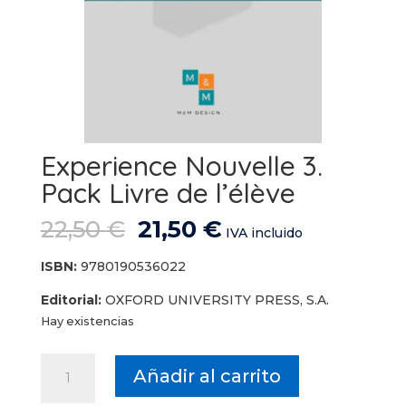
Experience Nouvelle 3.
Pack Livre de l’élève
El
El
22,50
€
21,50
€
IVA incluido
precio
precio
original
actual
ISBN:
9780190536022
era:
es:
Editorial:
OXFORD UNIVERSITY PRESS, S.A.
22,50 €.
21,50 €.
Hay existencias
Experience
Añadir al carrito
Nouvelle
3.