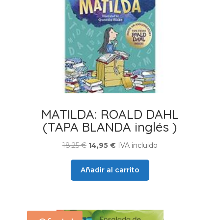
MATILDA: ROALD DAHL
(TAPA BLANDA inglés )
El
El
18,25
€
14,95
€
IVA incluido
precio
precio
original
actual
Añadir al carrito
era:
es:
18,25 €.
14,95 €.