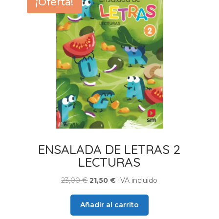
¡Oferta!
ENSALADA DE LETRAS 2
LECTURAS
El
El
23,00
€
21,50
€
IVA incluido
precio
precio
original
actual
Añadir al carrito
era:
es: