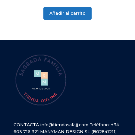
precio
precio
original
actual
Añadir al carrito
era:
es:
9,95 €.
9,40 €.
CONTACTA
info@tiendasafajj.com
Teléfono:
+34
603 716 321
MANYMAN DESIGN SL (B02841211)