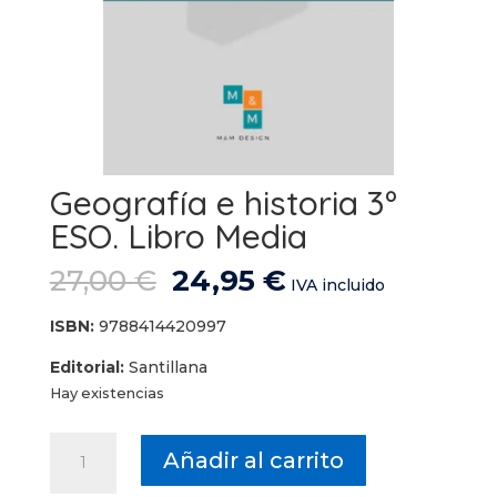
Geografía e historia 3º
ESO. Libro Media
El
El
27,00
€
24,95
€
IVA incluido
precio
precio
original
actual
ISBN:
9788414420997
era:
es:
Editorial:
Santillana
27,00 €.
24,95 €.
Hay existencias
Geografía
Añadir al carrito
e
historia