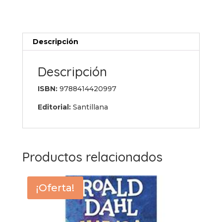
3º
ESO.
Libro
Descripción
Media
cantidad
Descripción
ISBN:
9788414420997
Editorial:
Santillana
Productos relacionados
¡Oferta!