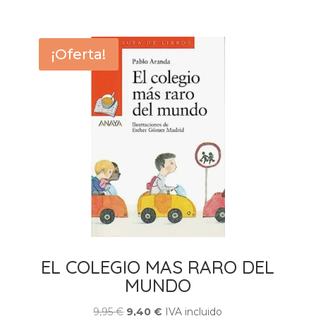
23,00 €.
21,50 €.
¡Oferta!
EL COLEGIO MAS RARO DEL
MUNDO
El
El
9,95
€
9,40
€
IVA incluido