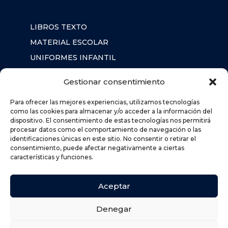
LIBROS TEXTO
MATERIAL ESCOLAR
UNIFORMES INFANTIL
SUDADERAS
Gestionar consentimiento
MOCHILA
Para ofrecer las mejores experiencias, utilizamos tecnologías
como las cookies para almacenar y/o acceder a la información del
dispositivo. El consentimiento de estas tecnologías nos permitirá
AVISO LEGAL
procesar datos como el comportamiento de navegación o las
identificaciones únicas en este sitio. No consentir o retirar el
POLÍTICA DE PRIVACIDAD
consentimiento, puede afectar negativamente a ciertas
POLÍTICA DE COOKIES (UE)
características y funciones.
DEVOLUCIONES
POLÍTICA DE ENVÍOS
Aceptar
Denegar