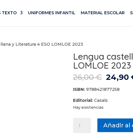
S TEXTO
UNIFORMES INFANTIL
MATERIAL ESCOLAR
ellana y Literatura 4 ESO LOMLOE 2023
Lengua castell
LOMLOE 2023
El
26,00
€
24,90
precio
origina
ISBN:
9788421877258
era:
Editorial:
Casals
26,00 €
Hay existencias
Lengua
Añadir al 
castellana