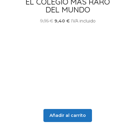
EL COLEGIO MAS RARO
DEL MUNDO
El
El
9,95
€
9,40
€
IVA incluido
precio
precio
original
actual
era:
es:
9,95 €.
9,40 €.
Añadir al carrito