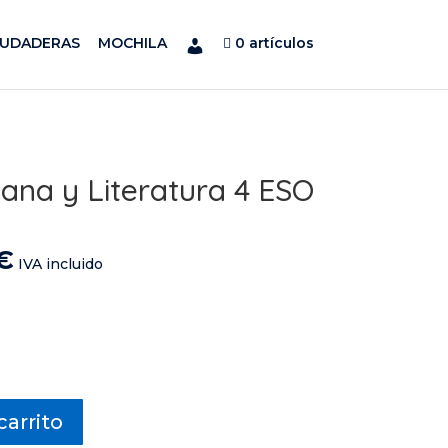
SUDADERAS
MOCHILA
0 artículos
ana y Literatura 4 ESO
El
€
IVA incluido
precio
l
actual
es:
.
24,90 €.
carrito