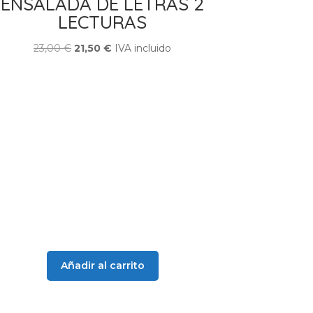
ENSALADA DE LETRAS 2
LECTURAS
El
El
23,00
€
21,50
€
IVA incluido
precio
precio
original
actual
era:
es:
23,00 €.
21,50 €.
Añadir al carrito