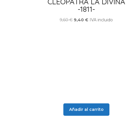
CLEOPATRA LA DIVINA
-1811-
El
El
9,60
€
9,40
€
IVA incluido
precio
precio
original
actual
era:
es:
9,60 €.
9,40 €.
Añadir al carrito