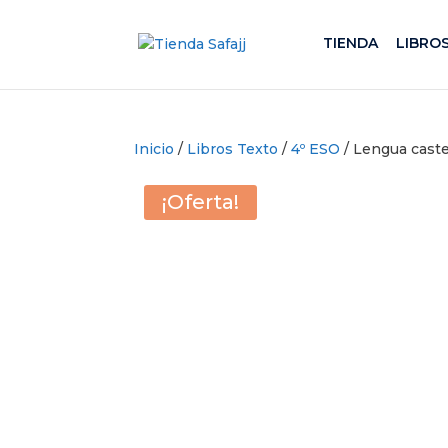
TIENDA
LIBRO
Inicio
/
Libros Texto
/
4º ESO
/ Lengua cast
¡Oferta!