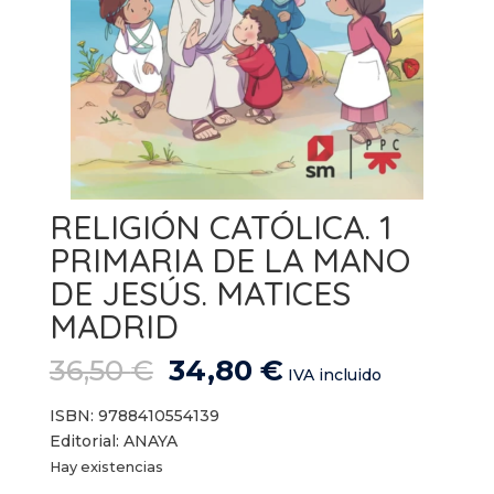
RELIGIÓN CATÓLICA. 1
PRIMARIA DE LA MANO
DE JESÚS. MATICES
MADRID
El
El
36,50
€
34,80
€
IVA incluido
precio
precio
original
actual
ISBN: 9788410554139
era:
es:
Editorial: ANAYA
36,50 €.
34,80 €.
Hay existencias