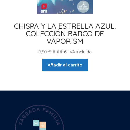
CHISPA Y LA ESTRELLA AZUL.
COLECCIÓN BARCO DE
VAPOR SM
El
El
8,50
€
8,06
€
IVA incluido
precio
precio
Añadir al carrito
original
actual
era:
es:
8,50 €.
8,06 €.