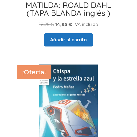
MATILDA: ROALD DAHL
(TAPA BLANDA inglés )
El
El
18,25
€
14,95
€
IVA incluido
precio
precio
original
actual
Añadir al carrito
era:
es:
18,25 €.
14,95 €.
¡Oferta!