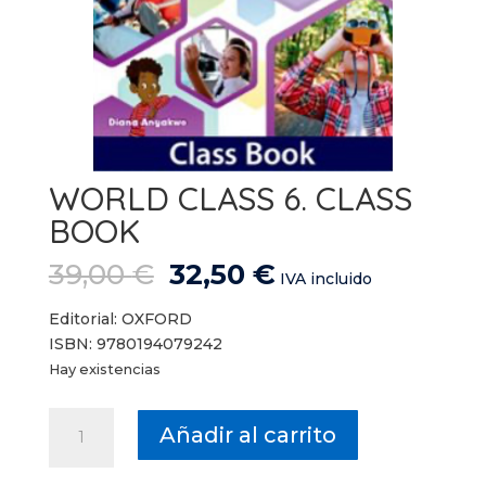
WORLD CLASS 6. CLASS
BOOK
El
El
39,00
€
32,50
€
IVA incluido
precio
precio
original
actual
Editorial: OXFORD
era:
es:
ISBN: 9780194079242
39,00 €.
32,50 €.
Hay existencias
WORLD
Añadir al carrito
CLASS
6.