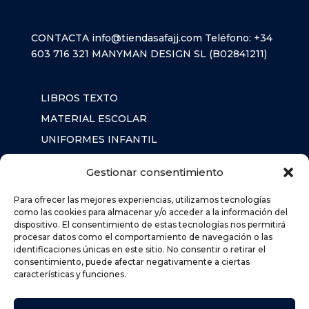
CONTACTA
info@tiendasafajj.com
Teléfono:
+34
603 716 321
MANYMAN DESIGN SL (B02841211)
LIBROS TEXTO
MATERIAL ESCOLAR
UNIFORMES INFANTIL
SUDADERAS
Gestionar consentimiento
MOCHILA
Para ofrecer las mejores experiencias, utilizamos tecnologías
como las cookies para almacenar y/o acceder a la información del
dispositivo. El consentimiento de estas tecnologías nos permitirá
AVISO LEGAL
procesar datos como el comportamiento de navegación o las
identificaciones únicas en este sitio. No consentir o retirar el
POLÍTICA DE PRIVACIDAD
consentimiento, puede afectar negativamente a ciertas
POLÍTICA DE COOKIES (UE)
características y funciones.
DEVOLUCIONES