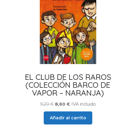
EL CLUB DE LOS RAROS
(COLECCIÓN BARCO DE
VAPOR – NARANJA)
El
El
9,20
€
8,60
€
IVA incluido
precio
precio
Añadir al carrito
original
actual
era:
es:
9,20 €.
8,60 €.