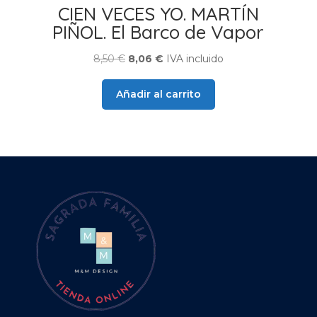
CIEN VECES YO. MARTÍN
PIÑOL. El Barco de Vapor
El
El
8,50
€
8,06
€
IVA incluido
precio
precio
original
actual
Añadir al carrito
era:
es:
8,50 €.
8,06 €.